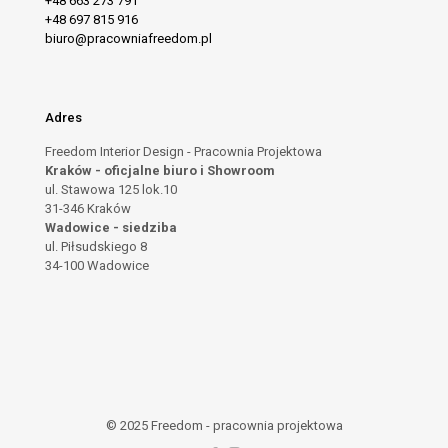
+48 663 273 791
+48 697 815 916
biuro@pracowniafreedom.pl
Adres
Freedom Interior Design - Pracownia Projektowa
Kraków - oficjalne biuro i Showroom
ul. Stawowa 125 lok.10
31-346 Kraków
Wadowice - siedziba
ul. Piłsudskiego 8
34-100 Wadowice
© 2025 Freedom - pracownia projektowa